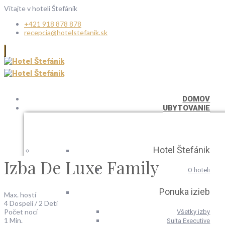
Vitajte v hoteli Štefánik
+421 918 878 878
recepcia@hotelstefanik.sk
DOMOV
UBYTOVANIE
Hotel Štefánik
Izba De Luxe Family
O hoteli
Ponuka izieb
Max. hostí
4 Dospelí / 2 Deti
Počet nocí
Všetky izby
1 Min.
Suita Executive