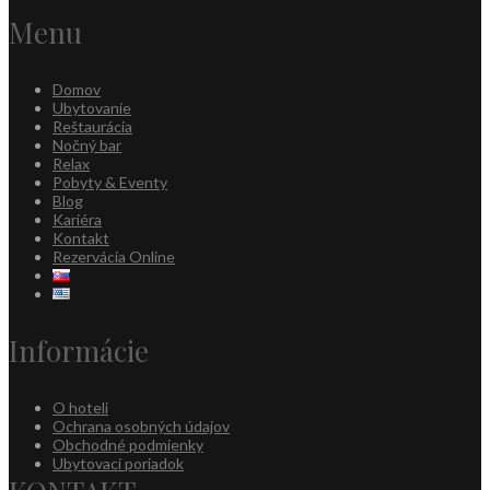
Menu
Domov
Ubytovanie
Reštaurácia
Nočný bar
Relax
Pobyty & Eventy
Blog
Kariéra
Kontakt
Rezervácia Online
Informácie
O hoteli
Ochrana osobných údajov
Obchodné podmienky
Ubytovací poriadok