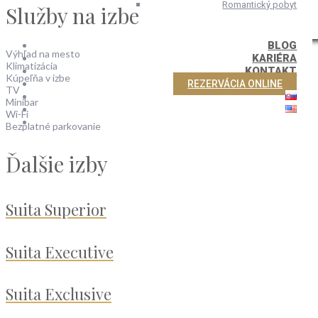
Romantický pobyt
Služby na izbe
BLOG
Výhľad na mesto
KARIÉRA
Klimatizácia
KONTAKT
Kúpeľňa v izbe
REZERVÁCIA ONLINE
TV
Minibar
Wi-Fi
Bezplatné parkovanie
Ďalšie izby
Suita Superior
Suita Executive
Suita Exclusive