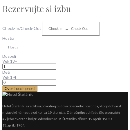
Rezervujte si izbu
Check-In/Check-Out
Hostia
Hostia
Dospelí
Vek 18+
Deti
Vek 1-4
Overiť dostupnosť
Hotel Štefánik je replikou pôvodnej budovy obecného hostinca, ktorý dotváral
myjavské námestie od konca 19.storočia. Z dnešného pohľadu išlo o penzión
a v jeho dvorane bol pri odvodoch M. R. Štefánik v dňoch 19.apríla 1902 a
13.apríla 1904.