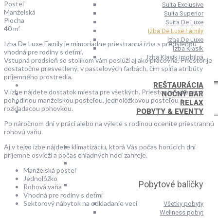
Posteľ
Suita Exclusive
Manželská
Suita Superior
Plocha
Suita De Luxe
40 m²
Izba De Luxe Family
Izba De Luxe
Izba De Luxe Family je mimoriadne priestranná izba s predsieňou
Izba Klasik
vhodná pre rodiny s deťmi.
Izba Klasik imobilná
Vstupná predsieň so stolíkom vám poslúži aj ako pracovňa. Priestor je
dostatočne presvetlený, v pastelových farbách, čím spĺňa atribúty
príjemného prostredia.
REŠTAURÁCIA
V izbe nájdete dostatok miesta pre všetkých. Priestor je vybavený
NOČNÝ BAR
pohodlnou manželskou posteľou, jednolôžkovou posteľou a
RELAX
rozkladacou pohovkou.
POBYTY & EVENTY
Po náročnom dni v práci alebo na výlete s rodinou oceníte priestrannú
rohovú vaňu.
Aj v tejto izbe nájdete klimatizáciu, ktorá Vás počas horúcich dní
príjemne osvieži a počas chladných nocí zahreje.
Manželská posteľ
Jednolôžko
Pobytové balíčky
Rohová vaňa
Vhodná pre rodiny s deťmi
Sektorový nábytok na odkladanie vecí
Všetky pobyty
Wellness pobyt