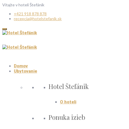
Vitajte v hoteli Štefánik
+421 918 878 878
recepcia@hotelstefanik.sk
Domov
Ubytovanie
Hotel Štefánik
O hoteli
Ponuka izieb