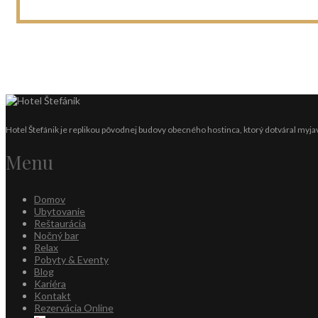
Hotel Štefánik je replikou pôvodnej budovy obecného hostinca, ktorý dotváral myjav
Menu
Domov
Ubytovanie
Reštaurácia
Nočný bar
Relax
Pobyty & Eventy
Blog
Kariéra
Kontakt
Rezervácia Online