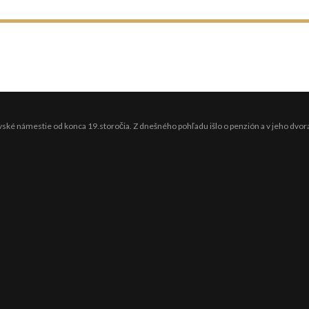
ské námestie od konca 19.storočia. Z dnešného pohľadu išlo o penzión a v jeho dvoran