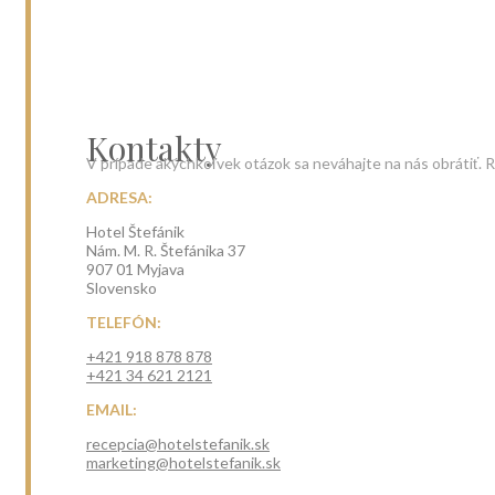
Kontakty
V prípade akýchkoľvek otázok sa neváhajte na nás obrátiť.
ADRESA:
Hotel Štefánik
Nám. M. R. Štefánika 37
907 01 Myjava
Slovensko
TELEFÓN:
+421 918 878 878
+421 34 621 2121
EMAIL:
recepcia@hotelstefanik.sk
marketing@hotelstefanik.sk