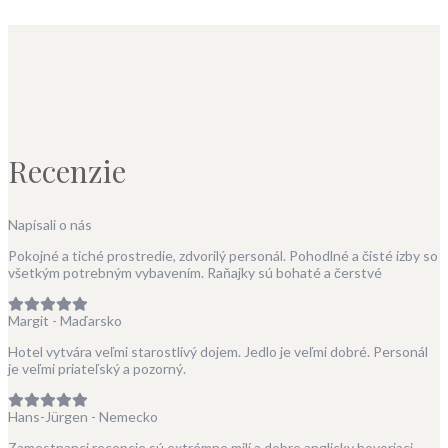
Recenzie
Napísali o nás
Pokojné a tiché prostredie, zdvorilý personál. Pohodlné a čisté izby so
všetkým potrebným vybavením. Raňajky sú bohaté a čerstvé
Margit - Maďarsko
Hotel vytvára veľmi starostlivý dojem. Jedlo je veľmi dobré. Personál
je veľmi priateľský a pozorný.
Hans-Jürgen - Nemecko
Zamestnanci recepcie sú extrémne milí a dobre anglicky hovoriaci.