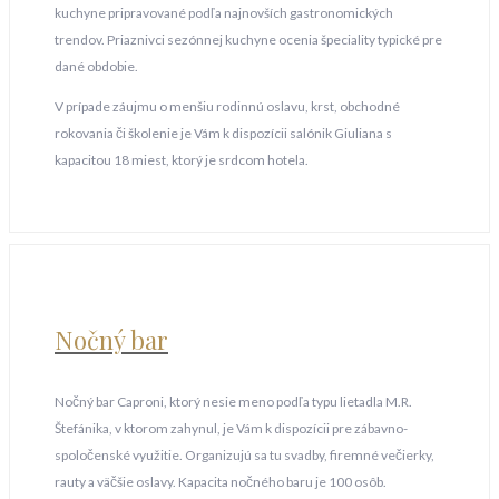
kuchyne pripravované podľa najnovších gastronomických
trendov. Priaznivci sezónnej kuchyne ocenia špeciality typické pre
dané obdobie.
V prípade záujmu o menšiu rodinnú oslavu, krst, obchodné
rokovania či školenie je Vám k dispozícii salónik Giuliana s
kapacitou 18 miest, ktorý je srdcom hotela.
Nočný bar
Nočný bar Caproni, ktorý nesie meno podľa typu lietadla M.R.
Štefánika, v ktorom zahynul, je Vám k dispozícii pre zábavno-
spoločenské využitie. Organizujú sa tu svadby, firemné večierky,
rauty a väčšie oslavy. Kapacita nočného baru je 100 osôb.