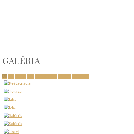
GALÉRIA
All
Bar
Hotel
Izby
Reštaurácia
Salónik
Wellness