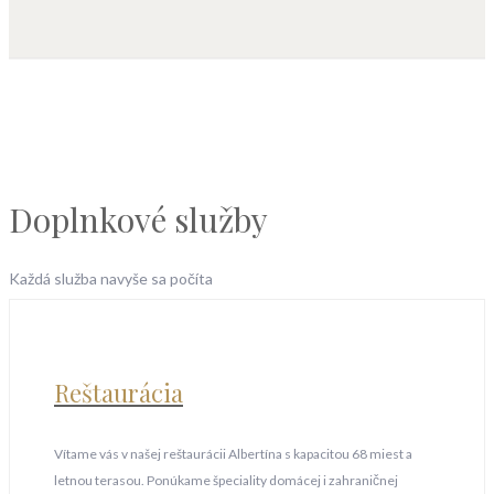
Doplnkové služby
Každá služba navyše sa počíta
Reštaurácia
Vítame vás v našej reštaurácii Albertína s kapacitou 68 miest a
letnou terasou. Ponúkame špeciality domácej i zahraničnej