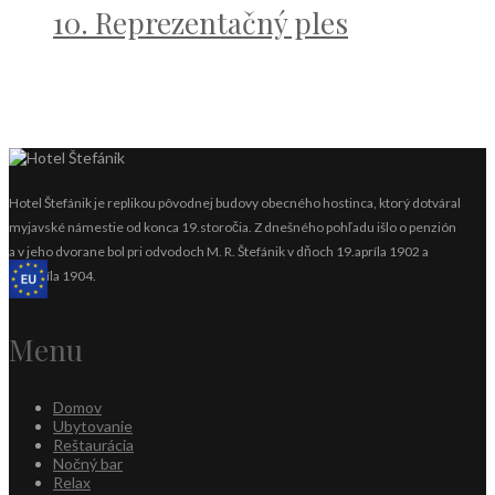
10. Reprezentačný ples
Hotel Štefánik je replikou pôvodnej budovy obecného hostinca, ktorý dotváral
myjavské námestie od konca 19.storočia. Z dnešného pohľadu išlo o penzión
a v jeho dvorane bol pri odvodoch M. R. Štefánik v dňoch 19.apríla 1902 a
13.apríla 1904.
Menu
Domov
Ubytovanie
Reštaurácia
Nočný bar
Relax