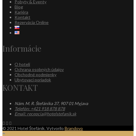
Pobyty & Eventy
Blog
Kariéra
Kontakt
Rezervácia Online
Informácie
O hoteli
Ochrana osobných údajov
Obchodné podmienky
Ubytovací poriadok
KONTAKT
Nám. M. R. Štefánika 37, 907 01 Myjava
Telefón: +421 918 878 878
Email: recepcia@hotelstefanik.sk
© 2021 Hotel Štefánik. Vytvorilo
Brandovo