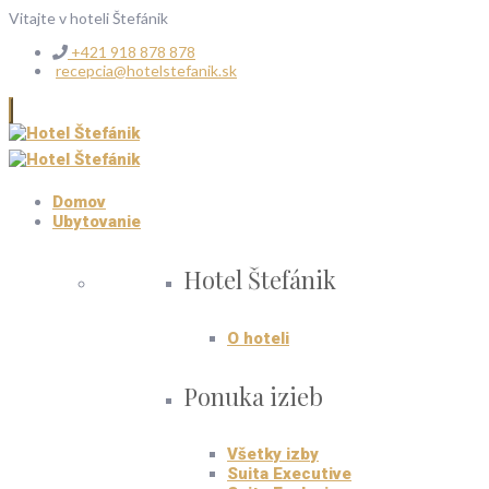
Vitajte v hoteli Štefánik
+421 918 878 878
recepcia@hotelstefanik.sk
Domov
Ubytovanie
Hotel Štefánik
O hoteli
Ponuka izieb
Všetky izby
Suita Executive