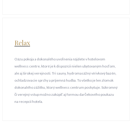
Relax
Oázu pokoja a dokonalého uvoľnenia nájdete v hotelovom
wellness centre, ktoré je k dispozícii nielen ubytovaným hosťom,
ale aj širokej verejnosti. Tri sauny, hydromasážný vírivkový bazén,
ochladzovacie sprchy a príjemná hudba. To všetko je len zlomok
dokonalého zážitku, ktorý wellness centrum poskytuje. Súkromný
či verejný vstup možno zakúpiť aj formou darčekového poukazu
na recepcii hotela.