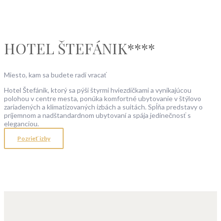
HOTEL ŠTEFÁNIK****
Miesto, kam sa budete radi vracať
Hotel Štefánik, ktorý sa pýši štyrmi hviezdičkami a vynikajúcou
polohou v centre mesta, ponúka komfortné ubytovanie v štýlovo
zariadených a klimatizovaných izbách a suitách. Spĺňa predstavy o
príjemnom a nadštandardnom ubytovaní a spája jedinečnosť s
eleganciou.
Pozrieť izby