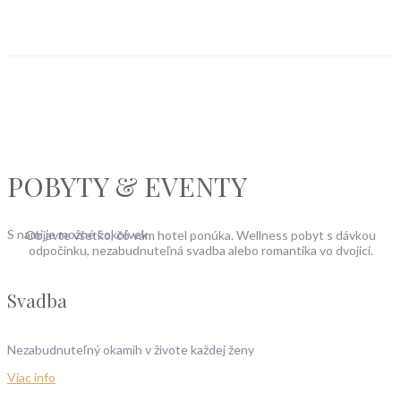
POBYTY & EVENTY
S nami je možné čokoľvek
Objavte všetko, čo vám hotel ponúka. Wellness pobyt s dávkou
odpočinku, nezabudnuteľná svadba alebo romantika vo dvojici.
Svadba
Nezabudnuteľný okamih v živote každej ženy
Viac info