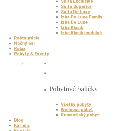
Suita Exclusive
Suita Superior
Suita De Luxe
Izba De Luxe Family
Izba De Luxe
Izba Klasik
Izba Klasik imobilná
Reštaurácia
Nočný bar
Relax
Pobyty & Eventy
Pobytové balíčky
Všetky pobyty
Wellness pobyt
Romantický pobyt
Blog
Kariéra
Kontakt