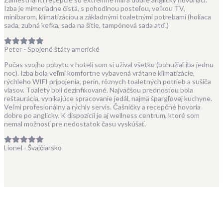
Izba je mimoriadne čistá, s pohodlnou posteľou, veľkou TV,
minibarom, klimatizáciou a základnými toaletnými potrebami (holiaca
sada, zubná kefka, sada na šitie, tampónová sada atď.)
Peter - Spojené štáty americké
Počas svojho pobytu v hoteli som si užíval všetko (bohužiaľ iba jednu
noc). Izba bola veľmi komfortne vybavená vrátane klimatizácie,
rýchleho WIFI pripojenia, perín, rôznych toaletných potrieb a sušiča
vlasov. Toalety boli dezinfikované. Najväčšou prednosťou bola
reštaurácia, vynikajúce spracovanie jedál, najmä špargľovej kuchyne.
Veľmi profesionálny a rýchly servis. Čašníčky a recepčné hovoria
dobre po anglicky. K dispozícii je aj wellness centrum, ktoré som
nemal možnosť pre nedostatok času vyskúšať.
Lionel - Švajčiarsko