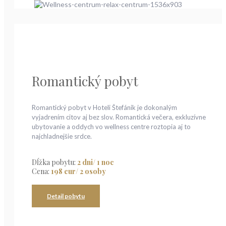
Romantický pobyt
Romantický pobyt v Hoteli Štefánik je dokonalým
vyjadrením citov aj bez slov. Romantická večera, exkluzívne
ubytovanie a oddych vo wellness centre roztopia aj to
najchladnejšie srdce.
Dĺžka pobytu:
2 dni/ 1 noc
Cena:
198 eur/ 2 osoby
Detail pobytu