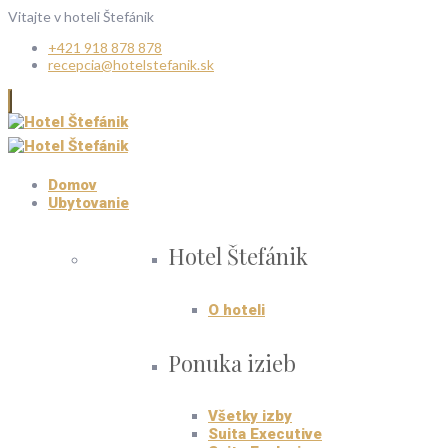
Vitajte v hoteli Štefánik
+421 918 878 878
recepcia@hotelstefanik.sk
Domov
Ubytovanie
Hotel Štefánik
O hoteli
Ponuka izieb
Všetky izby
Suita Executive