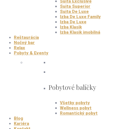
Suita Exclusive
Suita Superior
Suita De Luxe
Izba De Luxe Family
Izba De Luxe
Izba Klasik
Izba Klasik imobilná
Reštaurácia
Nočný bar
Relax
Pobyty & Eventy
Pobytové balíčky
Všetky pobyty
Wellness pobyt
Romantický pobyt
Blog
Kariéra
Kontakt