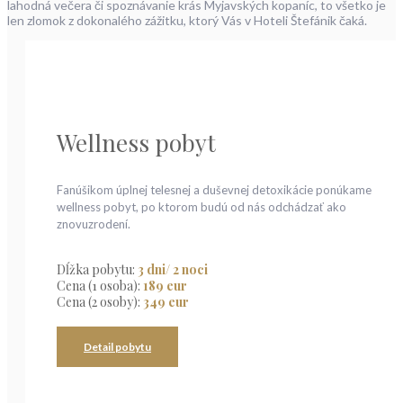
lahodná večera či spoznávanie krás Myjavských kopaníc, to všetko je
len zlomok z dokonalého zážitku, ktorý Vás v Hoteli Štefánik čaká.
Wellness pobyt
Fanúšikom úplnej telesnej a duševnej detoxikácie ponúkame
wellness pobyt, po ktorom budú od nás odchádzať ako
znovuzrodení.
Dĺžka pobytu:
3 dni/ 2 noci
Cena (1 osoba):
189 eur
Cena (2 osoby):
349 eur
Detail pobytu