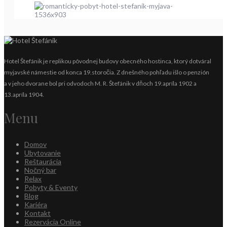
Hotel Štefánik je replikou pôvodnej budovy obecného hostinca, ktorý dotváral
myjavské námestie od konca 19.storočia. Z dnešného pohľadu išlo o penzión
a v jeho dvorane bol pri odvodoch M. R. Štefánik v dňoch 19.apríla 1902 a
13.apríla 1904.
Menu
Domov
Ubytovanie
Reštaurácia
Nočný bar
Relax
Pobyty & Eventy
Blog
Kariéra
Kontakt
Rezervácia Online