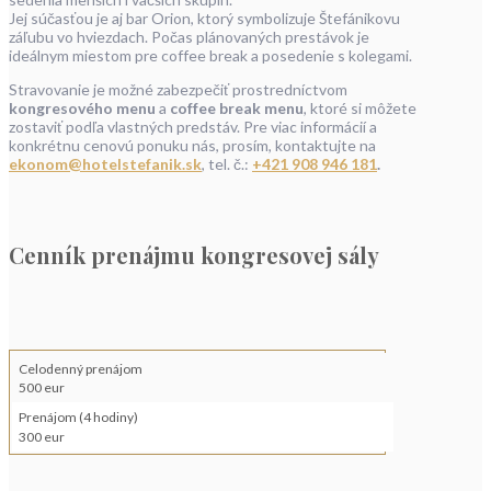
Jej súčasťou je aj bar Orion, ktorý symbolizuje Štefánikovu
záľubu vo hviezdach. Počas plánovaných prestávok je
ideálnym miestom pre coffee break a posedenie s kolegami.
Stravovanie je možné zabezpečiť prostredníctvom
kongresového menu
a
coffee break menu
, ktoré si môžete
zostaviť podľa vlastných predstáv. Pre viac informácií a
konkrétnu cenovú ponuku nás, prosím, kontaktujte na
ekonom@hotelstefanik.sk
, tel. č.:
+421 908 946 181
.
Cenník prenájmu kongresovej sály
Celodenný prenájom
500 eur
Prenájom (4 hodiny)
300 eur