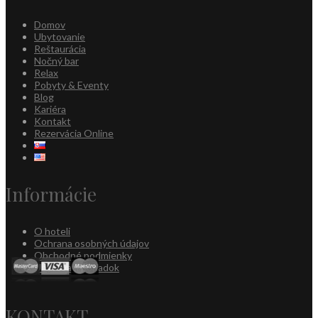
Domov
Ubytovanie
Reštaurácia
Nočný bar
Relax
Pobyty & Eventy
Blog
Kariéra
Kontakt
Rezervácia Online
Informácie
O hoteli
Ochrana osobných údajov
Obchodné podmienky
Ubytovací poriadok
KONTAKT