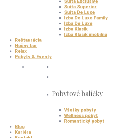
Suita Exclusive
Suita Superior
Suita De Luxe
Izba De Luxe Family
Izba De Luxe
Izba Klasik
Izba Klasik imobilná
Reštaurácia
Nočný bar
Relax
Pobyty & Eventy
Pobytové balíčky
Všetky pobyty
Wellness pobyt
Romantický pobyt
Blog
Kariéra
Kontakt