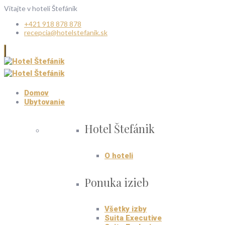
Vitajte v hoteli Štefánik
+421 918 878 878
recepcia@hotelstefanik.sk
Domov
Ubytovanie
Hotel Štefánik
O hoteli
Ponuka izieb
Všetky izby
Suita Executive