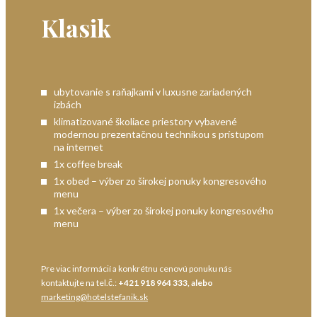
Klasik
ubytovanie s raňajkami v luxusne zariadených
izbách
klimatizované školiace priestory vybavené
modernou prezentačnou technikou s prístupom
na internet
1x coffee break
1x obed – výber zo širokej ponuky kongresového
menu
1x večera – výber zo širokej ponuky kongresového
menu
Pre viac informácií a konkrétnu cenovú ponuku nás
kontaktujte na tel.č.:
+421 918 964 333, alebo
marketing@hotelstefanik.sk