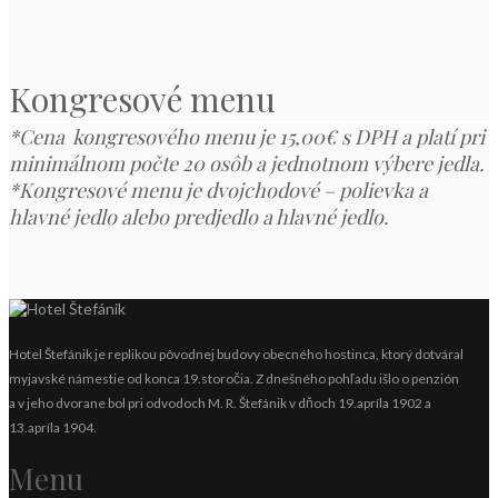
Kongresové menu
*Cena kongresového menu je 15,00€ s DPH a platí pri
minimálnom
počte 20 osôb a jednotnom výbere jedla.
*Kongresové menu je dvojchodové – polievka a
hlavné jedlo alebo predjedlo a hlavné jedlo.
Hotel Štefánik je replikou pôvodnej budovy obecného hostinca, ktorý dotváral
myjavské námestie od konca 19.storočia. Z dnešného pohľadu išlo o penzión
a v jeho dvorane bol pri odvodoch M. R. Štefánik v dňoch 19.apríla 1902 a
13.apríla 1904.
Menu