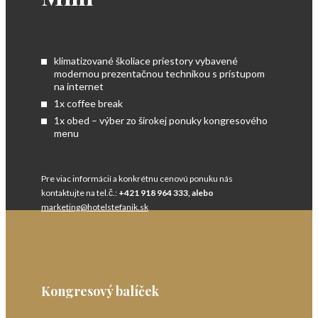
klimatizované školiace priestory vybavené
modernou prezentačnou technikou s prístupom
na internet
1x coffee break
1x obed – výber zo širokej ponuky kongresového
menu
Pre viac informácií a konkrétnu cenovú ponuku nás
kontaktujte na tel.č.:
+421 918 964 333, alebo
marketing@hotelstefanik.sk
Kongresový balíček